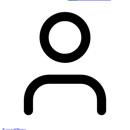
KocaeliPress