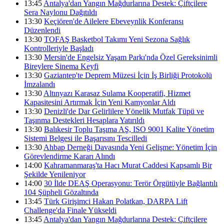
13:45
Antalya'dan Yangın Mağdurlarına Destek: Çiftçilere
Sera Naylonu Dağıtıldı
13:30
Keçiören'de Ailelere Ebeveynlik Konferansı
Düzenlendi
13:30
TOFAŞ Basketbol Takımı Yeni Sezona Sağlık
Kontrolleriyle Başladı
13:30
Mersin'de Engelsiz Yaşam Parkı'nda Özel Gereksinimli
Bireylere Sinema Keyfi
13:30
Gaziantep'te Deprem Müzesi İçin İş Birliği Protokolü
İmzalandı
13:30
Altınyazı Karasaz Sulama Kooperatifi, Hizmet
Kapasitesini Artırmak İçin Yeni Kamyonlar Aldı
13:30
Denizli'de Dar Gelirlilere Yönelik Mutfak Tüpü ve
Taşınma Destekleri Hesaplara Yatırıldı
13:30
Balıkesir Toplu Taşıma AŞ, ISO 9001 Kalite Yönetim
Sistemi Belgesi ile Başarısını Tescilledi
13:30
Ahbap Derneği Davasında Yeni Gelişme: Yönetim İçin
Görevlendirme Kararı Alındı
14:00
Kahramanmaraş'ta Hacı Murat Caddesi Kapsamlı Bir
Şekilde Yenileniyor
14:00
30 İlde DEAŞ Operasyonu: Terör Örgütüyle Bağlantılı
104 Şüpheli Gözaltında
13:45
Türk Girişimci Hakan Polatkan, DARPA Lift
Challenge'da Finale Yükseldi
13:45
Antalya'dan Yangın Mağdurlarına Destek: Çiftçilere