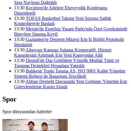
Sera Naylonu Dağıtıldı
13:30
Keçiören'de Ailelere Ebeveynlik Konferansı
Düzenlendi
13:30
TOFAŞ Basketbol Takımı Yeni Sezona Sağlık
Kontrolleriyle Başladı
13:30
Mersin'de Engelsiz Yaşam Parkı'nda Özel Gereksinimli
Bireylere Sinema Keyfi
13:30
Gaziantep'te Deprem Müzesi İçin İş Birliği Protokolü
İmzalandı
13:30
Altınyazı Karasaz Sulama Kooperatifi, Hizmet
Kapasitesini Artırmak İçin Yeni Kamyonlar Aldı
13:30
Denizli'de Dar Gelirlilere Yönelik Mutfak Tüpü ve
Taşınma Destekleri Hesaplara Yatırıldı
13:30
Balıkesir Toplu Taşıma AŞ, ISO 9001 Kalite Yönetim
Sistemi Belgesi ile Başarısını Tescilledi
13:30
Ahbap Derneği Davasında Yeni Gelişme: Yönetim İçin
Görevlendirme Kararı Alındı
Spor
Spor dünyasından haberler