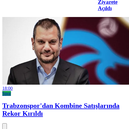
Ziyarete
Açıldı
18:00
Spor
Trabzonspor'dan Kombine Satışlarında
Rekor Kırıldı