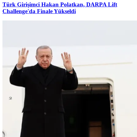
Türk Girişimci Hakan Polatkan, DARPA Lift
Challenge'da Finale Yükseldi