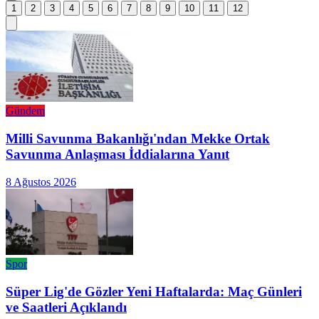
1
2
3
4
5
6
7
8
9
10
11
12
Gündem
Milli Savunma Bakanlığı'ndan Mekke Ortak
Savunma Anlaşması İddialarına Yanıt
8 Ağustos 2026
Spor
Süper Lig'de Gözler Yeni Haftalarda: Maç Günleri
ve Saatleri Açıklandı