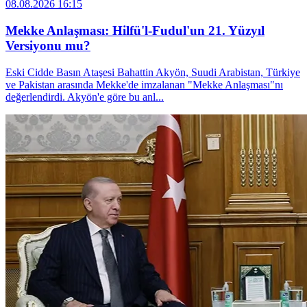
08.08.2026 16:15
Mekke Anlaşması: Hilfü'l-Fudul'un 21. Yüzyıl
Versiyonu mu?
Eski Cidde Basın Ataşesi Bahattin Akyön, Suudi Arabistan, Türkiye
ve Pakistan arasında Mekke'de imzalanan "Mekke Anlaşması"nı
değerlendirdi. Akyön'e göre bu anl...