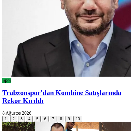
Spor
Trabzonspor'dan Kombine Satışlarında
Rekor Kırıldı
8 Ağustos 2026
1
2
3
4
5
6
7
8
9
10