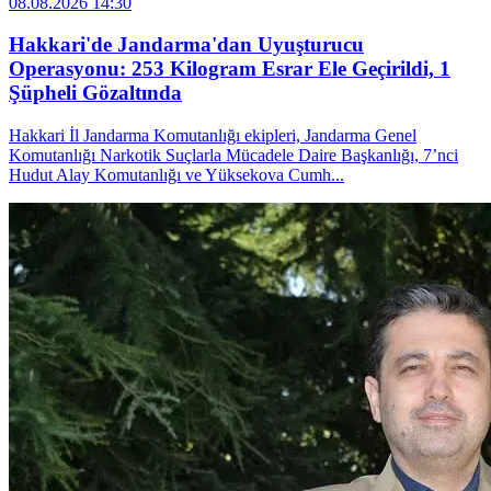
08.08.2026 14:30
Hakkari'de Jandarma'dan Uyuşturucu
Operasyonu: 253 Kilogram Esrar Ele Geçirildi, 1
Şüpheli Gözaltında
Hakkari İl Jandarma Komutanlığı ekipleri, Jandarma Genel
Komutanlığı Narkotik Suçlarla Mücadele Daire Başkanlığı, 7’nci
Hudut Alay Komutanlığı ve Yüksekova Cumh...