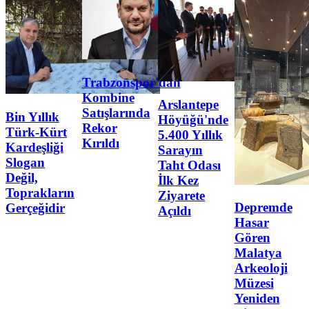
Trabzonspor'dan
Kombine
Arslantepe
Satışlarında
Bin Yıllık
Höyüğü'nde
Rekor
Türk-Kürt
5.400 Yıllık
Kırıldı
Kardeşliği
Sarayın
Slogan
Taht Odası
Değil,
İlk Kez
Toprakların
Ziyarete
Depremde
Gerçeğidir
Açıldı
Hasar
Gören
Malatya
Arkeoloji
Müzesi
Yeniden