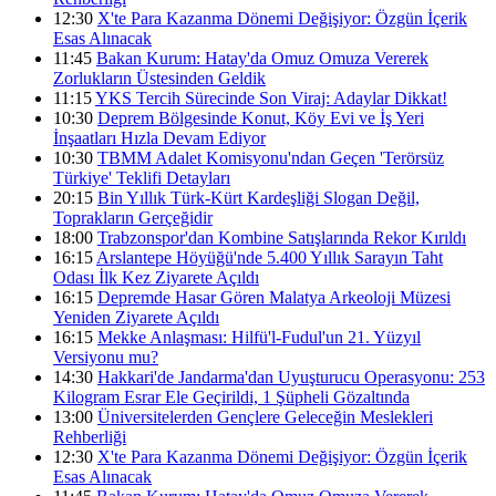
12:30
X'te Para Kazanma Dönemi Değişiyor: Özgün İçerik
Esas Alınacak
11:45
Bakan Kurum: Hatay'da Omuz Omuza Vererek
Zorlukların Üstesinden Geldik
11:15
YKS Tercih Sürecinde Son Viraj: Adaylar Dikkat!
10:30
Deprem Bölgesinde Konut, Köy Evi ve İş Yeri
İnşaatları Hızla Devam Ediyor
10:30
TBMM Adalet Komisyonu'ndan Geçen 'Terörsüz
Türkiye' Teklifi Detayları
20:15
Bin Yıllık Türk-Kürt Kardeşliği Slogan Değil,
Toprakların Gerçeğidir
18:00
Trabzonspor'dan Kombine Satışlarında Rekor Kırıldı
16:15
Arslantepe Höyüğü'nde 5.400 Yıllık Sarayın Taht
Odası İlk Kez Ziyarete Açıldı
16:15
Depremde Hasar Gören Malatya Arkeoloji Müzesi
Yeniden Ziyarete Açıldı
16:15
Mekke Anlaşması: Hilfü'l-Fudul'un 21. Yüzyıl
Versiyonu mu?
14:30
Hakkari'de Jandarma'dan Uyuşturucu Operasyonu: 253
Kilogram Esrar Ele Geçirildi, 1 Şüpheli Gözaltında
13:00
Üniversitelerden Gençlere Geleceğin Meslekleri
Rehberliği
12:30
X'te Para Kazanma Dönemi Değişiyor: Özgün İçerik
Esas Alınacak