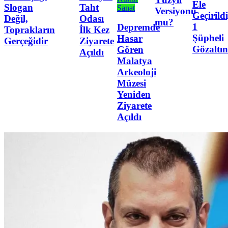
Ele
Slogan
Taht
Sanat
Versiyonu
Geçirildi
Değil,
Odası
mu?
1
Depremde
Toprakların
İlk Kez
Şüpheli
Hasar
Gerçeğidir
Ziyarete
Gözaltı
Gören
Açıldı
Malatya
Arkeoloji
Müzesi
Yeniden
Ziyarete
Açıldı