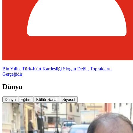
Bin Yıllık Türk-Kürt Kardeşliği Slogan Değil, Toprakların
Gerçeğidir
Dünya
Dünya
Eğitim
Kültür Sanat
Siyaset