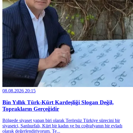
08.08.2026 20:15
Bin Yıllık Türk-Kürt Kardeşliği Slogan Değil,
Toprakların Gerçeğidir
Bölgede siyaset yapan biri olarak Terörsüz Türkiye sürecini bir
siyasetçi, Şanlıurfalı, Kürt bir kadın ve bu coğrafyanın bir evladı
olarak değerlendiriyorum. Te...