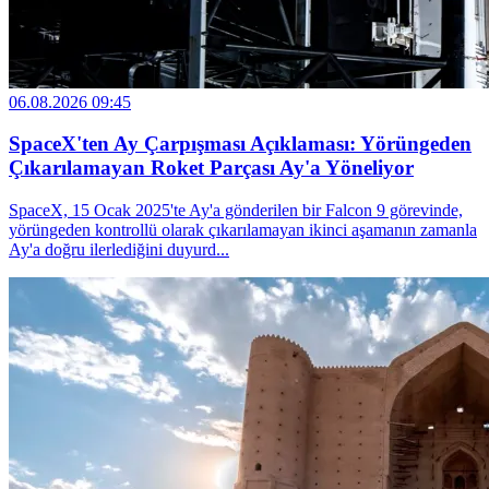
06.08.2026 09:45
SpaceX'ten Ay Çarpışması Açıklaması: Yörüngeden
Çıkarılamayan Roket Parçası Ay'a Yöneliyor
SpaceX, 15 Ocak 2025'te Ay'a gönderilen bir Falcon 9 görevinde,
yörüngeden kontrollü olarak çıkarılamayan ikinci aşamanın zamanla
Ay'a doğru ilerlediğini duyurd...