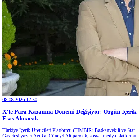
08.08.2026 12:30
X'te Para Kazanma Dönemi Değişiyor: Özgün İçerik
Esas Alınacak
Türkiye İçerik Üreticileri Platformu (TİMBİR) Başkanvekili ve Star
Gazetesi yazarı Avukat Cüneyd Altıparmak, sosyal medya platformu