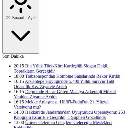
24°
Kocaeli
·
Açık
Son Dakika
20:15
Bin Yıllık Türk-Kürt Kardeşliği Slogan Değil,
Toprakların Gerçeğidir
18:00
Trabzonspor'dan Kombine Satışlarında Rekor Kırıldı
16:15
Arslantepe Höyüğü'nde 5.400 Yıllık Sarayın Taht
Odası İlk Kez Ziyarete Açıldı
16:15
Depremde Hasar Gören Malatya Arkeoloji Müzesi
Yeniden Ziyarete Açıldı
16:15
Mekke Anlaşması: Hilfü'l-Fudul'un 21. Yüzyıl
Versiyonu mu?
14:30
Hakkari'de Jandarma'dan Uyuşturucu Operasyonu: 253
Kilogram Esrar Ele Geçirildi, 1 Şüpheli Gözaltında
13:00
Üniversitelerden Gençlere Geleceğin Meslekleri
Rehberliği